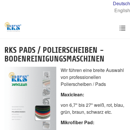
Skip
Deutsch
to
English
main
content
To
nav
RKS PADS / POLIERSCHEIBEN -
BODENREINIGUNGSMASCHINEN
Wir führen eine breite Auswahl
von professionellen
Polierscheiben / Pads
Maxiclean:
von 6,7" bis 27" weiß, rot, blau,
grün, braun, schwarz etc.
Mikrofiber Pad: