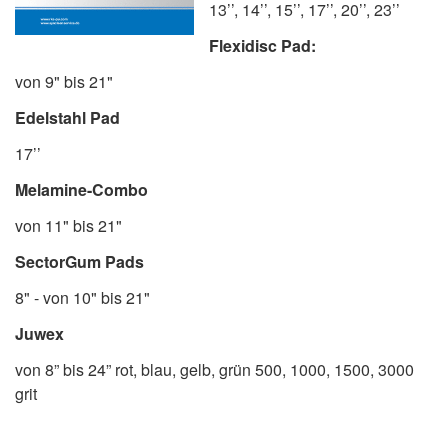
13’’, 14’’, 15’’, 17’’, 20’’, 23’’
Flexidisc Pad:
von 9" bis 21"
Edelstahl Pad
17’’
Melamine-Combo
von 11" bis 21"
SectorGum Pads
8" - von 10" bis 21"
Juwex
von 8” bis 24” rot, blau, gelb, grün 500, 1000, 1500, 3000
grit