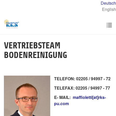
Skip
Deutsch
to
English
main
content
To
nav
VERTRIEBSTEAM
BODENREINIGUNG
TELEFON: 02205 / 94997 - 72
TELEFAX: 02205 / 94997 - 77
E- MAIL:
maffioletti[at]rks-
pu.com