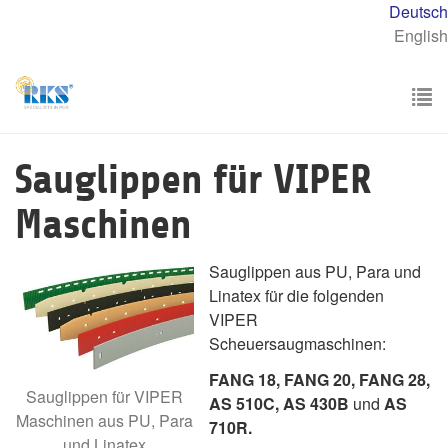
Skip
Deutsch
to
English
main
content
To
nav
Sauglippen für VIPER
Maschinen
Sauglippen aus PU, Para und
Linatex für die folgenden
VIPER
Scheuersaugmaschinen:
FANG 18, FANG 20, FANG 28,
Sauglippen für VIPER
AS 510C, AS 430B
und
AS
Maschinen aus PU, Para
710R.
und Linatex