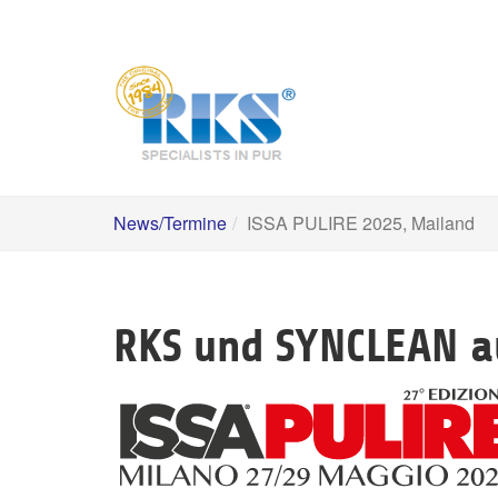
Skip
to
main
content
News/Termine
ISSA PULIRE 2025, Mailand
RKS und SYNCLEAN au